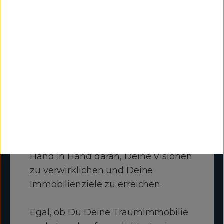
zu finden.
Hinter meiner manchmal harten
Schale steckt ein weicher Kern: Ich
bin offen, ehrlich, authentisch – und
vor allem ein guter Zuhörer. Bei mir
stehst Du im Mittelpunkt.
Ich nehme mir Zeit für Deine
Wünsche, gehe auf Deine
Bedürfnisse ein und arbeite mit Dir
Hand in Hand daran, Deine Visionen
zu verwirklichen und Deine
Immobilienziele zu erreichen.
Egal, ob Du Deine Traumimmobilie