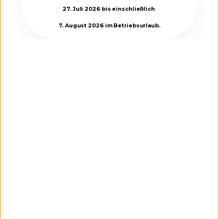
27. Juli 2026 bis einschließlich
7. August 2026 im Betriebsurlaub.
RENE KODER
Geschäftsführer
Mit voller Leidenschaft unterstütze
ich Dich beim Kauf oder Verkauf
Deiner Immobilie. Deine
Zufriedenheit steht für mich an
erster Stelle, und ich setze alles
daran, die perfekte Lösung für Dich