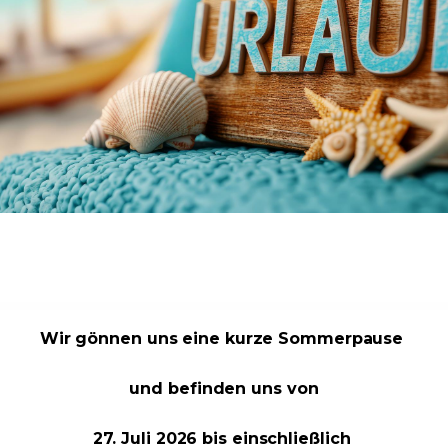
nladende Wohnzimmer, dessen Boden mit
rfekt, um Freunde und Familie willkommen
 hochwertigen Fliesen ausgestattet,
uch besonders pflegeleicht sind.
iert und mit einer umweltfreundlichen
haltig und effizient heizen kannst.
st Du zusätzlichen Stauraum – ideal für Vorräte
Du genügend Platz für einen Garten,
 oder Deinen grünen Daumen zum Einsatz
ischen Lage bist Du bestens angebunden und
 Freizeitmöglichkeiten in Kürze.
Wir gönnen uns eine kurze Sommerpause
h Absprache verfügbar. Tritt ein und fühl Dich daheim!
und befinden uns von
27. Juli 2026 bis einschließlich
 moderne Annehmlichkeiten und ländlicher Charme perfekt aufeinande