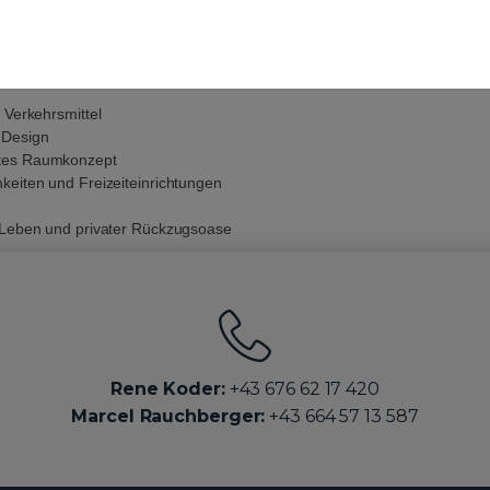
 Verkehrsmittel
 Design
htes Raumkonzept
keiten und Freizeiteinrichtungen
 Leben und privater Rückzugsoase
Rene Koder:
+43 676 62 17 420
Marcel Rauchberger:
+43 664 57 13 587