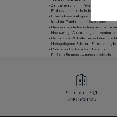
- Zentralheizung mit Pellets betrieben
- Exklusive Immobilie in bester Lage
- Erhältlich nach Absprache
- Ideal für Familien oder Investoren
- Hervorragende Anbindung an öffentliche
- Hochwertige Ausstattung und modernes
- Großzügige Wohnfläche und durchdac
- Nahegelegene Schulen, Einkaufsmöglich
- Ruhige und sichere Nachbarschaft
- Perfekte Balance zwischen städtischem
Stadtplatz 30/1
5280 Braunau