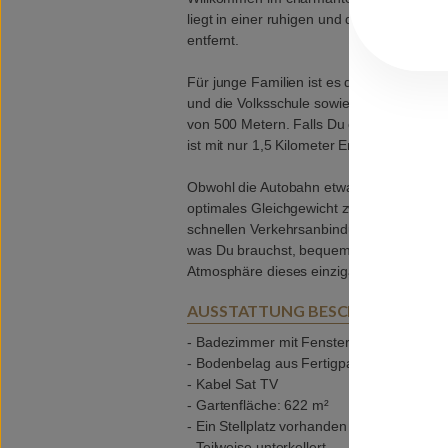
liegt in einer ruhigen und dennoch sehr 
entfernt.
Für junge Familien ist es der ideale Wohno
und die Volksschule sowie die Hauptsch
von 500 Metern. Falls Du oder Deine Kid
ist mit nur 1,5 Kilometer Entfernung schne
Obwohl die Autobahn etwa 36 Kilometer ent
optimales Gleichgewicht zwischen Ruhe a
schnellen Verkehrsanbindungen. Hier kann
was Du brauchst, bequem erreichen. Kom
Atmosphäre dieses einzigartigen Stadtteil
AUSSTATTUNG BESCHREIBUNG
- Badezimmer mit Fenster und Dusche
- Bodenbelag aus Fertigparkett und Flies
- Kabel Sat TV
- Gartenfläche: 622 m²
- Ein Stellplatz vorhanden
- Teilweise unterkellert