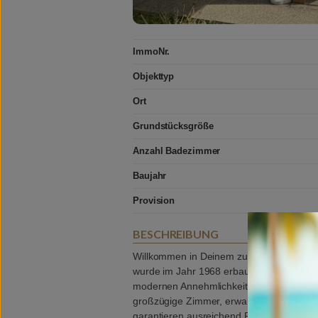
ImmoNr.
Objekttyp
Ort
Grundstücksgröße
Anzahl Badezimmer
Baujahr
Provision
BESCHREIBUNG
Willkommen in Deinem zukünftigen Zuhau
wurde im Jahr 1968 erbaut und bietet ein
modernen Annehmlichkeiten. Mit einer Woh
großzügige Zimmer, erwartet Dich ein ge
garantieren ausreichend Platz für die ga