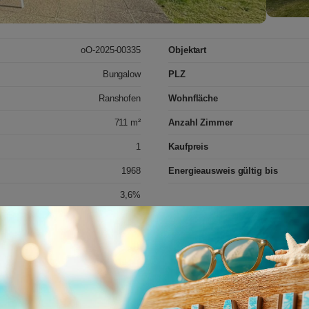
oO-2025-00335
Objektart
Bungalow
PLZ
Ranshofen
Wohnfläche
711 m²
Anzahl Zimmer
1
Kaufpreis
1968
Energieausweis gültig bis
3,6%
se! Dieser charmante Bungalow in Ranshofen
e ideale Mischung aus klassischem Stil und
nfläche von 112 m², verteilt auf fünf
mütlicher Rückzugsort. Drei Schlafzimmer
nze Familie oder das Home-Office,