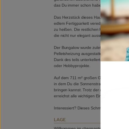
das Du immer schon haben wolltest.
Das Herzstück dieses Hauses ist das ei
edlem Fertigparkett veredelt wurde – pe
zu heißen. Die restlichen Räume sind mit
die nicht nur elegant aussehen, sondern a
Der Bungalow wurde zuletzt 2024 modernis
Pelletsheizung ausgestattet, damit Du nach
Dank des teils unterkellerten Bereichs ha
oder Hobbyprojekte.
Auf dem 711 m² großen Grundstück hast 
in dem Du die Sonnenstrahlen genießen
bringen kannst. Trotz der ruhigen, idyll
erreichst alle wichtigen Einrichtungen und
Interessiert? Dieses Schmuckstück ist nac
LAGE
Willkommen im charmanten Ranshofen, wo