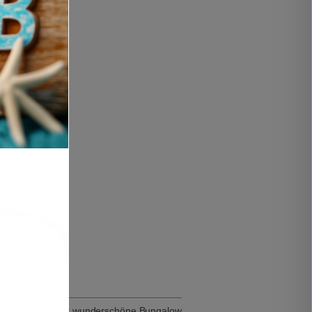
r treffen! Dieser wunderschöne Bungalow