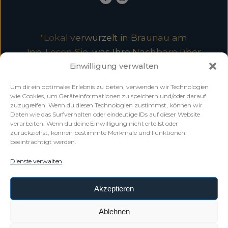
"Lokal verwurzelt in Braunau am
Inn. Lesen Sie, was Ihre Nachbarn über
uns sagen."
Einwilligung verwalten
Um dir ein optimales Erlebnis zu bieten, verwenden wir Technologien
wie Cookies, um Geräteinformationen zu speichern und/oder darauf
zuzugreifen. Wenn du diesen Technologien zustimmst, können wir
Daten wie das Surfverhalten oder eindeutige IDs auf dieser Website
verarbeiten. Wenn du deine Einwilligung nicht erteilst oder
zurückziehst, können bestimmte Merkmale und Funktionen
beeinträchtigt werden.
Bewerten Sie uns!
Dienste verwalten
HIER KLICKEN
Akzeptieren
Ablehnen