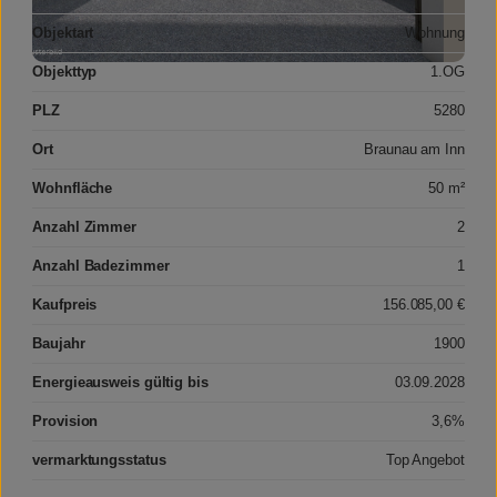
Objektart
Wohnung
Objekttyp
1.OG
PLZ
5280
Ort
Braunau am Inn
Wohnfläche
50 m²
Anzahl Zimmer
2
Anzahl Badezimmer
1
Kaufpreis
156.085,00 €
Baujahr
1900
Energieausweis gültig bis
03.09.2028
Provision
3,6%
vermarktungsstatus
Top Angebot