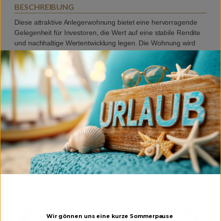
BESCHREIBUNG
Diese attraktive Anlegerwohnung bietet eine hervorragende
Gelegenheit für Investoren, die Wert auf eine stabile Rendite
und nachhaltige Wertentwicklung legen. Die Wohnung wird
umfassend renoviert und saniert und präsentiert sich in einem
modernen, zeitgemäßen Zustand.
Dank der hochwertigen Sanierungsmaßnahmen ist die
Immobilie bezugsbereit ab Frühjahr 2027 und eignet sich ideal
sowohl zur Vermietung als auch als langfristige Kapitalanlage.
Die durchdachte Raumaufteilung sowie die moderne
Ausstattung schaffen ein angenehmes Wohngefühl und
erhöhen die Attraktivität für zukünftige Mieter.
Die ausgezeichnete Lage sorgt für eine hohe Nachfrage am
Mietmarkt.
LAGE
Die Linzer Straße liegt zentral in der Altstadt von Braunau am
Inn und ist von historischen Gebäuden, Geschäften und Cafés
Wir gönnen uns eine kurze Sommerpause